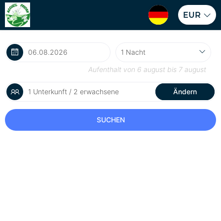
EUR
Aufenthalt von
6 august
bis
7 august
1 Unterkunft / 2 erwachsene
Ändern